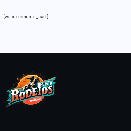
[woocommerce_cart]