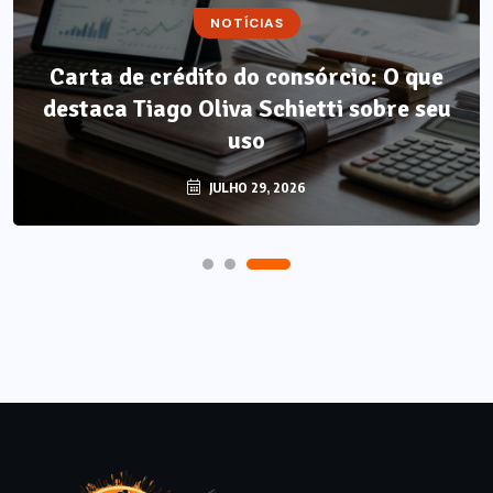
NOTÍCIAS
NOTÍCIAS
Carta de crédito do consórcio: O que
Método LP: por que autonomia
destaca Tiago Oliva Schietti sobre seu
alimentar é o único resultado que não
regride?
uso
AGOSTO 7, 2026
JULHO 29, 2026