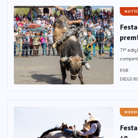
NOTÍC
Festa
premi
71ª ediç
competid
POR
DIEGO R
RODEI
Festa