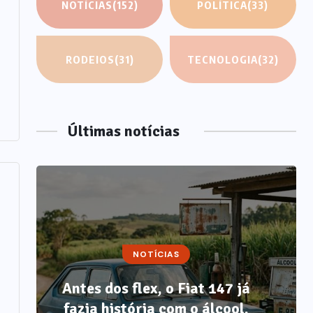
NOTÍCIAS
(152)
POLÍTICA
(33)
RODEIOS
(31)
TECNOLOGIA
(32)
Últimas notícias
NOTÍCIAS
Antes dos flex, o Fiat 147 já
fazia história com o álcool,