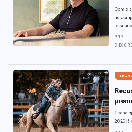
Com o a
no comp
buscado 
POR
DIEGO R
TECN
Recon
prome
Tecnolo
2026 já 