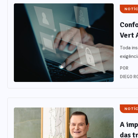
NOTÍC
Confo
Vert 
Toda ins
exigênci
POR
DIEGO R
NOTÍC
A imp
das t