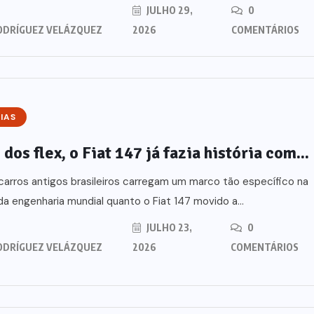
JULHO 29,
0
gundo
Tiago Oliva Schietti sobre
ODRÍGUEZ VELÁZQUEZ
2026
COMENTÁRIOS
o
seu uso
JULHO 29, 2026
IAS
dos flex, o Fiat 147 já fazia história com...
arros antigos brasileiros carregam um marco tão específico na
 da engenharia mundial quanto o Fiat 147 movido a...
JULHO 23,
0
ODRÍGUEZ VELÁZQUEZ
2026
COMENTÁRIOS