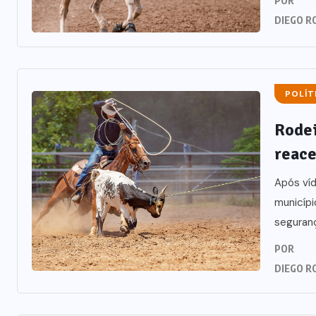
POR
DIEGO R
POLÍT
Rodei
reace
Após víd
municípi
seguranç
POR
DIEGO R