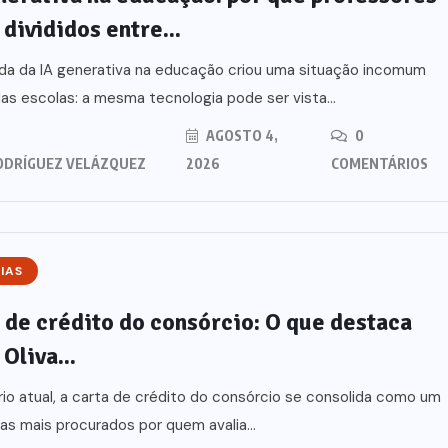
 divididos entre...
da da IA generativa na educação criou uma situação incomum
as escolas: a mesma tecnologia pode ser vista...
AGOSTO 4,
0
ODRÍGUEZ VELÁZQUEZ
2026
COMENTÁRIOS
IAS
 de crédito do consórcio: O que destaca
cação:
Oliva...
NOTÍCIAS
 estão
io atual, a carta de crédito do consórcio se consolida como um
ovas
Carta de crédito do
s mais procurados por quem avalia...
 riscos
consórcio: O que destaca