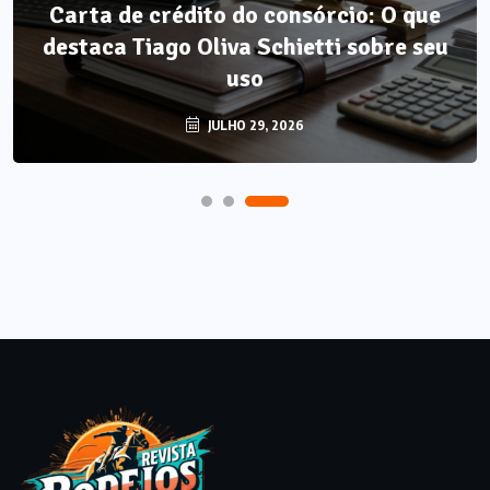
Carta de crédito do consórcio: O que
Método LP: por que autonomia
destaca Tiago Oliva Schietti sobre seu
alimentar é o único resultado que não
regride?
uso
AGOSTO 7, 2026
JULHO 29, 2026