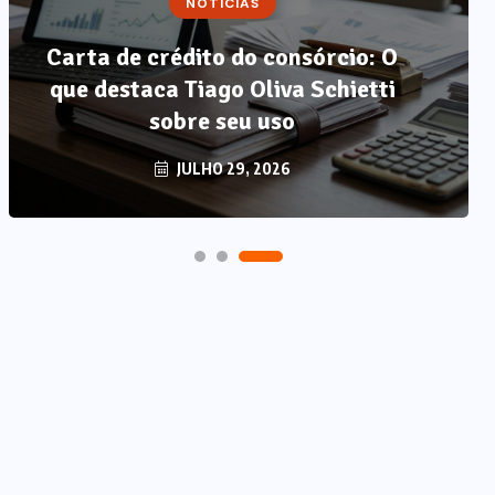
NOTÍCIAS
NOTÍCIAS
Carta de crédito do consórcio: O
Método LP: por que autonomia
que destaca Tiago Oliva Schietti
alimentar é o único resultado
que não regride?
sobre seu uso
AGOSTO 7, 2026
JULHO 29, 2026