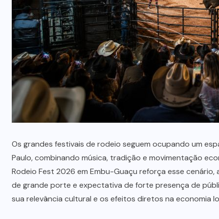
que professores estão divididos
entre novas possibilidades e
novos riscos em sala de aula,
segundo Sigma Educação
AGOSTO 4, 2026
Os grandes festivais de rodeio seguem ocupando um espa
Paulo, combinando música, tradição e movimentação econ
Rodeio Fest 2026 em Embu-Guaçu reforça esse cenário, 
de grande porte e expectativa de forte presença de públi
sua relevância cultural e os efeitos diretos na economia lo