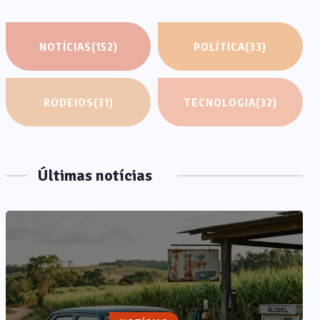
NOTÍCIAS
(152)
POLÍTICA
(33)
RODEIOS
(31)
TECNOLOGIA
(32)
Últimas notícias
NOTÍCIAS
IA generativa na educação: por