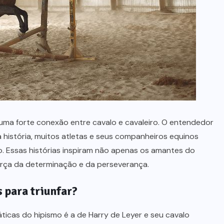
NOTÍCIAS
Antes dos flex, o Fiat 147 já fazia
história com o álcool, lembra
Mário Augusto de Castro
JULHO 23, 2026
 uma forte conexão entre cavalo e cavaleiro. O entendedor
história, muitos atletas e seus companheiros equinos
o. Essas histórias inspiram não apenas os amantes do
rça da determinação e da perseverança.
 para triunfar?
ticas do hipismo é a de Harry de Leyer e seu cavalo