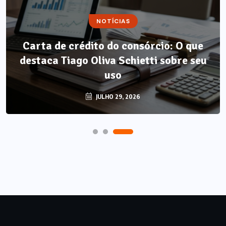
NOTÍCIAS
NOTÍCIAS
Carta de crédito do consórcio: O que
Método LP: por que autonomia
destaca Tiago Oliva Schietti sobre seu
alimentar é o único resultado que não
regride?
uso
AGOSTO 7, 2026
JULHO 29, 2026