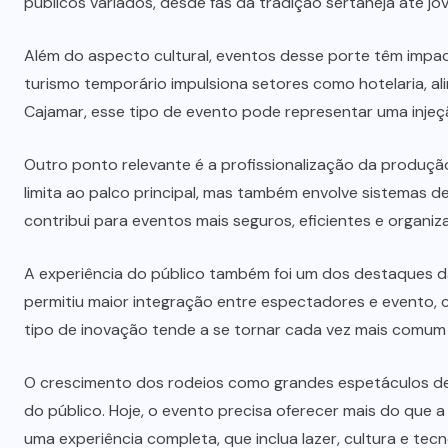
públicos variados, desde fãs da tradição sertaneja até 
Além do aspecto cultural, eventos desse porte têm impa
turismo temporário impulsiona setores como hotelaria, a
Cajamar
, esse tipo de evento pode representar uma injeçã
Outro ponto relevante é a profissionalização da produção
limita ao palco principal, mas também envolve sistemas de
contribui para eventos mais seguros, eficientes e organiz
A experiência do público também foi um dos destaques da
permitiu maior integração entre espectadores e evento, c
tipo de inovação tende a se tornar cada vez mais comum 
O crescimento dos rodeios como grandes espetáculos de
do público. Hoje, o evento precisa oferecer mais do que a
uma experiência completa, que inclua lazer, cultura e tecn