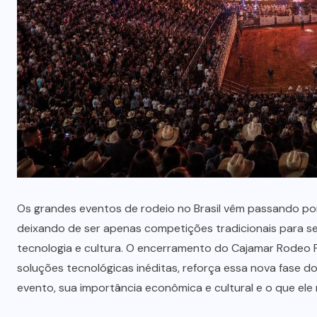
NOTÍCIAS
O
Método LP: por que autonomia
i
alimentar é o único resultado
que não regride?
AGOSTO 7, 2026
Os grandes eventos de rodeio no Brasil vêm passando por
deixando de ser apenas competições tradicionais para s
tecnologia e cultura. O encerramento do Cajamar Rodeo 
soluções tecnológicas inéditas, reforça essa nova fase d
evento, sua importância econômica e cultural e o que ele 