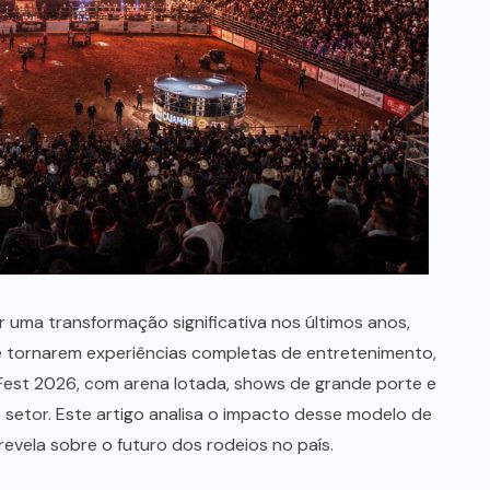
que professores estão divididos
entre novas possibilidades e
novos riscos em sala de aula,
segundo Sigma Educação
AGOSTO 4, 2026
 uma transformação significativa nos últimos anos,
e tornarem experiências completas de entretenimento,
Fest 2026, com arena lotada, shows de grande porte e
o setor. Este artigo analisa o impacto desse modelo de
revela sobre o futuro dos rodeios no país.