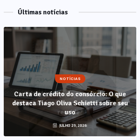
Últimas notícias
NOTÍCIAS
NOTÍCIAS
Carta de crédito do consórcio: O que
Método LP: por que autonomia
destaca Tiago Oliva Schietti sobre seu
alimentar é o único resultado que não
regride?
uso
AGOSTO 7, 2026
JULHO 29, 2026