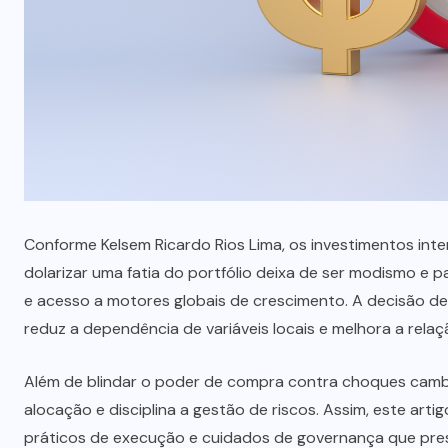
NOTÍCIAS
O
Método LP: por que autonomia
i
alimentar é o único resultado
que não regride?
AGOSTO 7, 2026
Conforme Kelsem Ricardo Rios Lima, os investimentos inte
dolarizar uma fatia do portfólio deixa de ser modismo e 
e acesso a motores globais de crescimento. A decisão de
reduz a dependência de variáveis locais e melhora a rela
Além de blindar o poder de compra contra choques cambiai
alocação e disciplina a gestão de riscos. Assim, este art
práticos de execução e cuidados de governança que pres