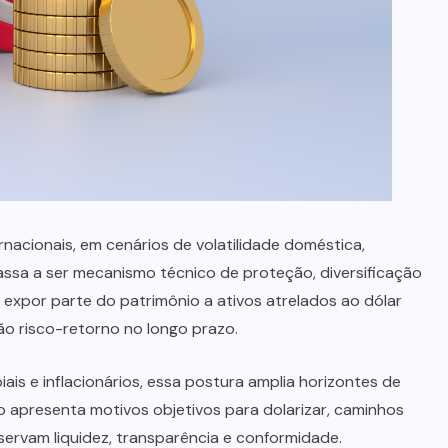
que professores estão divididos
entre novas possibilidades e
novos riscos em sala de aula,
segundo Sigma Educação
AGOSTO 4, 2026
rnacionais, em cenários de volatilidade doméstica,
passa a ser mecanismo técnico de proteção, diversificação
 expor parte do patrimônio a ativos atrelados ao dólar
ção risco-retorno no longo prazo.
s e inflacionários, essa postura amplia horizontes de
igo apresenta motivos objetivos para dolarizar, caminhos
ervam liquidez, transparência e conformidade.