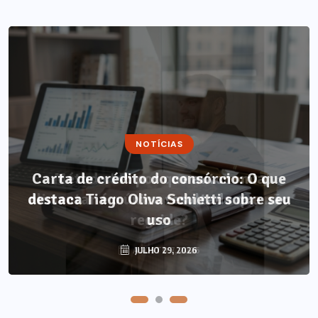
NOTÍCIAS
NOTÍCIAS
Carta de crédito do consórcio: O que
Método LP: por que autonomia
destaca Tiago Oliva Schietti sobre seu
alimentar é o único resultado que não
regride?
uso
AGOSTO 7, 2026
JULHO 29, 2026