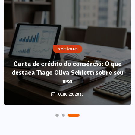
NOTÍCIAS
NOTÍCIAS
Carta de crédito do consórcio: O que
Método LP: por que autonomia
destaca Tiago Oliva Schietti sobre seu
alimentar é o único resultado que não
regride?
uso
AGOSTO 7, 2026
JULHO 29, 2026