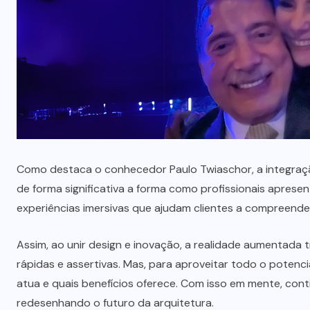
que professores estão divididos
entre novas possibilidades e
novos riscos em sala de aula,
segundo Sigma Educação
AGOSTO 4, 2026
Como destaca o conhecedor Paulo Twiaschor, a integra
de forma significativa a forma como profissionais aprese
experiências imersivas que ajudam clientes a compreende
Assim, ao unir design e inovação, a realidade aumentada 
rápidas e assertivas. Mas, para aproveitar todo o potenc
atua e quais benefícios oferece. Com isso em mente, cont
redesenhando o futuro da arquitetura.