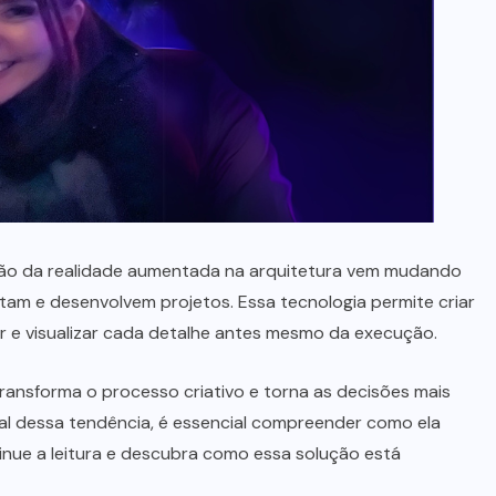
NOTÍCIAS
Carta de crédito do consórcio: O
que destaca Tiago Oliva Schietti
sobre seu uso
JULHO 29, 2026
ção da realidade aumentada na arquitetura vem mudando
ntam e desenvolvem projetos. Essa tecnologia permite criar
r e visualizar cada detalhe antes mesmo da execução.
transforma o processo criativo e torna as decisões mais
ial dessa tendência, é essencial compreender como ela
inue a leitura e descubra como essa solução está