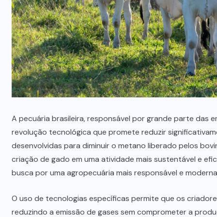
que professores estão divididos
entre novas possibilidades e
novos riscos em sala de aula,
segundo Sigma Educação
AGOSTO 4, 2026
A pecuária brasileira, responsável por grande parte das 
revolução tecnológica que promete reduzir significativa
desenvolvidas para diminuir o metano liberado pelos bov
criação de gado em uma atividade mais sustentável e efi
busca por uma agropecuária mais responsável e moderna
O uso de tecnologias específicas permite que os criador
reduzindo a emissão de gases sem comprometer a produç