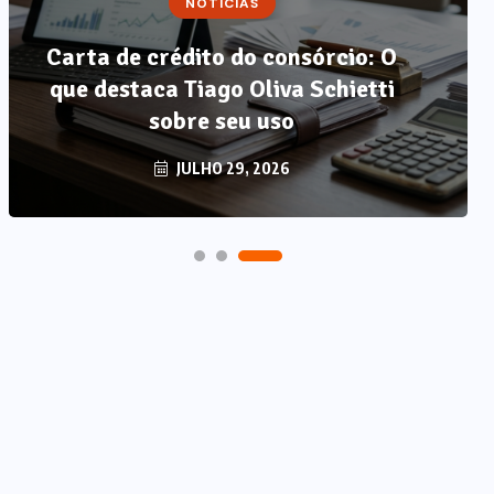
NOTÍCIAS
NOTÍCIAS
Carta de crédito do consórcio: O
Método LP: por que autonomia
que destaca Tiago Oliva Schietti
alimentar é o único resultado
que não regride?
sobre seu uso
AGOSTO 7, 2026
JULHO 29, 2026