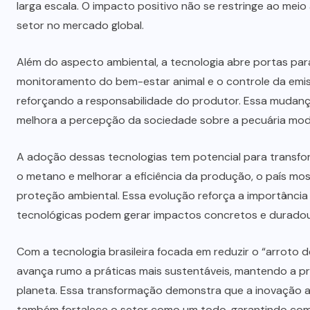
larga escala. O impacto positivo não se restringe ao mei
setor no mercado global.
Além do aspecto ambiental, a tecnologia abre portas par
monitoramento do bem-estar animal e o controle da emis
reforçando a responsabilidade do produtor. Essa mudanç
melhora a percepção da sociedade sobre a pecuária mod
A adoção dessas tecnologias tem potencial para transform
o metano e melhorar a eficiência da produção, o país mos
proteção ambiental. Essa evolução reforça a importânci
tecnológicas podem gerar impactos concretos e duradou
Com a tecnologia brasileira focada em reduzir o “arroto d
avança rumo a práticas mais sustentáveis, mantendo a p
planeta. Essa transformação demonstra que a inovação a
também fortalece o setor como um todo, garantindo compe