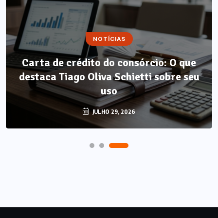
NOTÍCIAS
NOTÍCIAS
Carta de crédito do consórcio: O que
Método LP: por que autonomia
destaca Tiago Oliva Schietti sobre seu
alimentar é o único resultado que não
regride?
uso
AGOSTO 7, 2026
JULHO 29, 2026