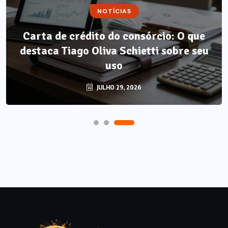
NOTÍCIAS
NOTÍCIAS
Carta de crédito do consórcio: O que
Método LP: por que autonomia
destaca Tiago Oliva Schietti sobre seu
alimentar é o único resultado que não
regride?
uso
AGOSTO 7, 2026
JULHO 29, 2026