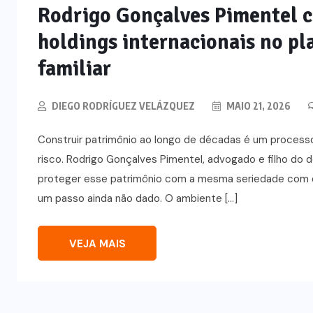
NOTÍCIAS
Rodrigo Gonçalves Pimentel 
O
Método LP: por que autonomia
holdings internacionais no p
i
alimentar é o único resultado
familiar
que não regride?
DIEGO RODRÍGUEZ VELÁZQUEZ
MAIO 21, 2026
AGOSTO 7, 2026
Construir patrimônio ao longo de décadas é um processo q
risco. Rodrigo Gonçalves Pimentel, advogado e filho do 
proteger esse patrimônio com a mesma seriedade com que 
um passo ainda não dado. O ambiente […]
VEJA MAIS