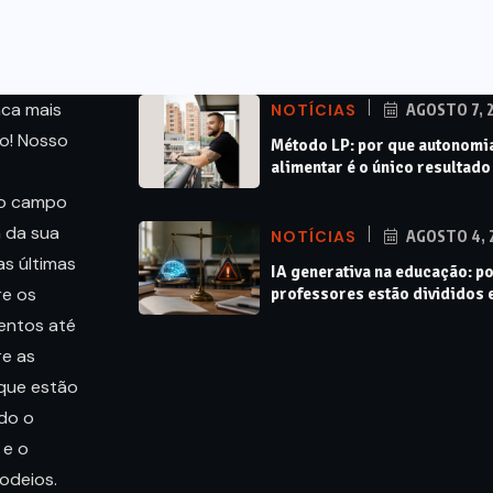
nca mais
NOTÍCIAS
AGOSTO 7, 
o! Nosso
Método LP: por que autonomi
alimentar é o único resultado
do campo
 da sua
NOTÍCIAS
AGOSTO 4, 
s últimas
IA generativa na educação: p
re os
professores estão divididos 
ventos até
re as
 que estão
do o
 e o
odeios.