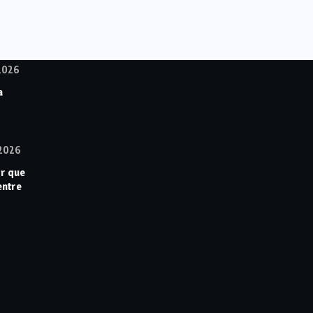
2026
a
2026
or que
entre