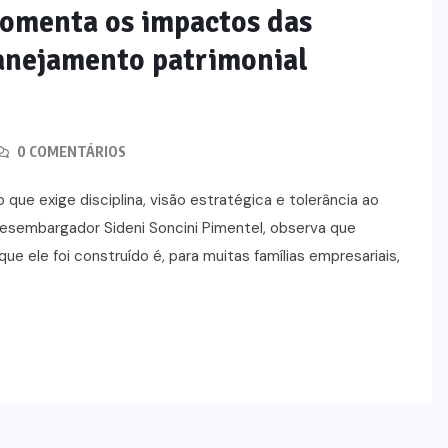
comenta os impactos das
que professores estão divididos
entre novas possibilidades e
lanejamento patrimonial
novos riscos em sala de aula,
segundo Sigma Educação
0 COMENTÁRIOS
AGOSTO 4, 2026
ue exige disciplina, visão estratégica e tolerância ao
desembargador Sideni Soncini Pimentel, observa que
ele foi construído é, para muitas famílias empresariais,